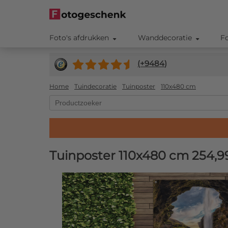
Foto's afdrukken
Wanddecoratie
F
(+
9484
)
Home
Tuindecoratie
Tuinposter
110x480 cm
Tuinposter 110x480 cm
254,9