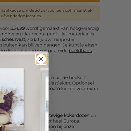
ormaatkeuze om de
30 cm
voor een optimaal strak
 of winderige locaties.
voor
254,99
wordt gemaakt van hoogwaardig
ndige en kleurechte print. Het materiaal is
 scheurvast
, zodat jouw tuinposter
n buiten kan blijven hangen. Je kunt je eigen
erp kiezen uit onze uitgebreide
beeldbank
e afbeeldingen.
nsparante ringen (1,8 cm uit de hoeken,
age met haken of spanelastieken. Optioneel
gen of een
verstevigde zoom
kiezen voor extra
orgvuldig
opgerold in stevige kokerdozen
en
iensten (DHL/UPS) door heel Europa.
ng altijd
kosteloos afhalen bij onze