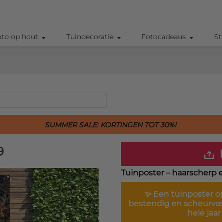
oto op hout
Tuindecoratie
Fotocadeaus
St
SUMMER SALE: KORTINGEN TOT 30%!
9
Tuinposter – haarscherp 
✨ Een
tuinposter
op
bestendig en scheurva
hele jaa