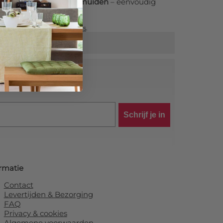
ogallery One in IJsselmuiden
– eenvoudig
estelproces.
ale pagina over
tuinposters
.
tra korting!
Schrijf je in
rmatie
Contact
Levertijden & Bezorging
FAQ
Privacy & cookies
Algemene voorwaarden