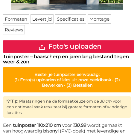
Deurmat
Over ons
Vloermat
Levertijden
Skateboard deck
Formaten
Levertijd
Specificaties
Montage
Inloggen
Reviews
WhatsApp
Foto's uploaden
Tuinposter – haarscherp en jarenlang bestand tegen
weer & zon
Bestel je
tuinposter
eenvoudig:
(1)
Foto(s) uploaden of kies uit onze
beeldbank
·
(2)
Bewerken ·
(3)
Bestellen
💡
Tip:
Plaats ringen na de formaatkeuze om de
30 cm
voor
een optimaal strak resultaat bij grotere formaten of winderige
locaties.
Een
tuinposter 110x210 cm
voor
130,99
wordt gemaakt
van hoogwaardig
bisonyl
(PVC-doek) met levendige en