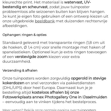
kleurechte print. Het materiaal is
watervast, UV-
bestendig en scheurvast
, zodat jouw tuinposter
probleemloos alle seizoenen buiten kan blijven hangen.
Je kunt je eigen foto gebruiken of een ontwerp kiezen uit
onze uitgebreide
beeldbank
met duizenden rechtenvrije
afbeeldingen.
Ophangen: ringen & opties
Standaard geleverd met transparante ringen (1,8 cm uit
de hoeken, Ø 1,4 cm) voor snelle montage met haken of
spanelastieken. Optioneel kun je extra ringen toevoegen
of een
verstevigde zoom
kiezen voor extra
duurzaamheid.
Verzending & afhalen
Onze tuinposters worden zorgvuldig
opgerold in stevige
kokerdozen
en snel verzonden via pakketdiensten
(DHL/UPS) door heel Europa. Daarnaast kun je je
bestelling altijd
kosteloos afhalen bij onze
Fotowerkplaats annex Photogallery One in IJsselmuiden
– eenvoudig aan te vinken tijdens het bestelproces.
Meer weten? Bekijk onze centrale pagina over
tuinposters
.