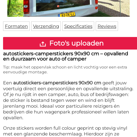
Deurmat
Over ons
Vloermat
Levertijden
Skateboard deck
Inloggen
Formaten
Verzending
Specificaties
Reviews
WhatsApp
Foto's uploaden
autostickers-camperstickers 90x90 cm
– opvallend
en duurzaam voor auto of camper
Tip: maak het oppervlak schoon en licht vochtig voor een extra
eenvoudige montage.
Een
autostickers-camperstickers 90x90 cm
geeft jouw
voertuig direct een persoonlijke en opvallende uitstraling.
Of je nu rijdt in een camper, auto, bus of bedrijfswagen:
de sticker is bestand tegen weer en wind en blijft
jarenlang mooi. Ideaal voor particuliere reizigers én
bedrijven die hun wagenpark professioneel willen laten
opvallen.
Onze stickers worden full colour geprint op stevig vinyl
met een glanzende beschermlaag. Hierdoor zijn ze