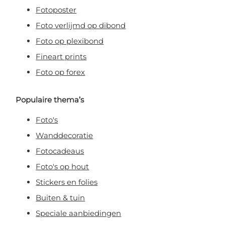
Fotoposter
Door je aan te melden, ga je akkoord met het ontvangen van e-mailmarketing
Foto verlijmd op dibond
Foto op plexibond
Fineart prints
Foto op forex
Populaire thema’s
Foto's
Wanddecoratie
Fotocadeaus
Foto's op hout
Stickers en folies
Buiten & tuin
Speciale aanbiedingen