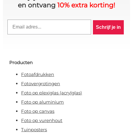
en ontvang
10% extra korting!
Email
Schrijf je in
10% KORTING OP JE
BESTELLING? 👀
Schrijf je in voor de VIP-club en blijf
Producten
op de hoogte van alle acties,
exclusieve deals & persoonlijke
Fotoafdrukken
kortingen.
Fotovergrotingen
Foto op plexiglas (acrylglas)
Foto op aluminium
Claim korting!
Foto op canvas
Foto op vurenhout
Tuinposters
Nee, ik wil geen korting!