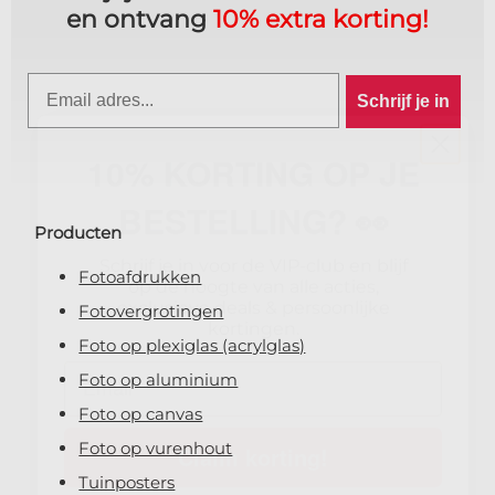
en ontvang
10% extra korting!
Email
Schrijf je in
10% KORTING OP JE
BESTELLING? 👀
Schrijf je in voor de VIP-club en blijf
Producten
op de hoogte van alle acties,
exclusieve deals & persoonlijke
Fotoafdrukken
kortingen.
Fotovergrotingen
Foto op plexiglas (acrylglas)
Foto op aluminium
Claim korting!
Foto op canvas
Foto op vurenhout
Nee, ik wil geen korting!
Tuinposters