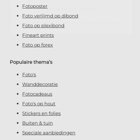
Fotoposter
Door je aan te melden, ga je akkoord met het ontvangen van e-mailmarketing
Foto verlijmd op dibond
Foto op plexibond
Fineart prints
Foto op forex
Populaire thema’s
Foto's
Wanddecoratie
Fotocadeaus
Foto's op hout
Stickers en folies
Buiten & tuin
Speciale aanbiedingen