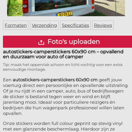
Deurmat
Over ons
Vloermat
Levertijden
Skateboard deck
Inloggen
Formaten
Verzending
Specificaties
Reviews
WhatsApp
Foto's uploaden
autostickers-camperstickers 60x90 cm
– opvallend
en duurzaam voor auto of camper
Tip: maak het oppervlak schoon en licht vochtig voor een extra
eenvoudige montage.
Een
autostickers-camperstickers 60x90 cm
geeft jouw
voertuig direct een persoonlijke en opvallende uitstraling.
Of je nu rijdt in een camper, auto, bus of bedrijfswagen:
de sticker is bestand tegen weer en wind en blijft
jarenlang mooi. Ideaal voor particuliere reizigers én
bedrijven die hun wagenpark professioneel willen laten
opvallen.
Onze stickers worden full colour geprint op stevig vinyl
met een glanzende beschermlaag. Hierdoor zijn ze