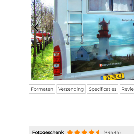
10% KO
BESTE
Formaten
Verzending
Specificaties
Revi
Schrijf je in v
op de hoog
exclusieve 
k
Fotogeschenk
(+9484)