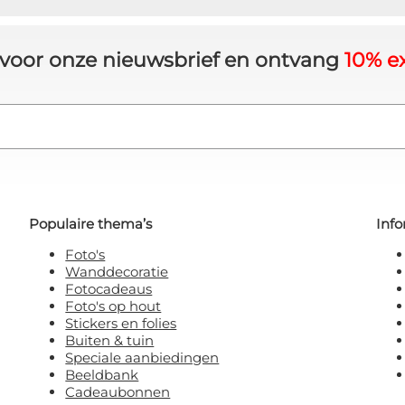
m korting!
in voor onze nieuwsbrief en ontvang
10% ex
wil geen korting!
kkoord met het ontvangen van e-mailmarketing
Populaire thema’s
Info
Foto's
Wanddecoratie
Fotocadeaus
Foto's op hout
Stickers en folies
Buiten & tuin
Speciale aanbiedingen
Beeldbank
Cadeaubonnen