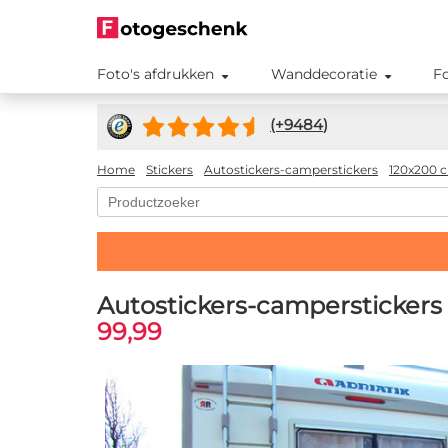
Foto's afdrukken
Wanddecoratie
F
(+
9484
)
Home
Stickers
Autostickers-camperstickers
120x200 
Autostickers-camperstickers
99,99