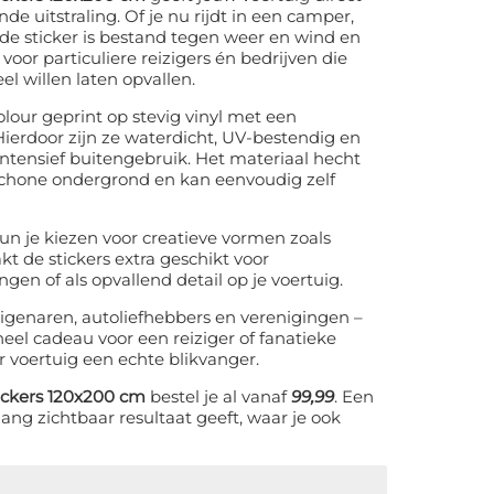
de uitstraling. Of je nu rijdt in een camper,
 de sticker is bestand tegen weer en wind en
 voor particuliere reizigers én bedrijven die
l willen laten opvallen.
olour geprint op stevig vinyl met een
erdoor zijn ze waterdicht, UV-bestendig en
intensief buitengebruik. Het materiaal hecht
schone ondergrond en kan eenvoudig zelf
un je kiezen voor creatieve vormen zoals
kt de stickers extra geschikt voor
gen of als opvallend detail op je voertuig.
genaren, autoliefhebbers en verenigingen –
neel cadeau voor een reiziger of fanatieke
r voertuig een echte blikvanger.
ickers 120x200 cm
bestel je al vanaf
99,99
. Een
lang zichtbaar resultaat geeft, waar je ook