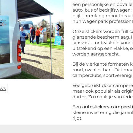
een persoonlijke en opvallen
auto, bus of bedrijfswagen:
blijft jarenlang mooi. Ideaal
hun wagenpark professionee
Onze stickers worden full c
glanzende beschermlaag. Hi
krasvast – ontwikkeld voor 
uitstekend op een vlakke, 
worden aangebracht.
Bij de vierkante formaten k
RTING OP JE
rond, ovaal of hart. Dat maa
camperclubs, sportverenigin
LLING? 👀
Veelgebruikt door camperei
ews
maar ook populair als origi
oor de VIP-club en blijf
darter. Zo maak je van iede
te van alle acties,
deals & persoonlijke
Een
autostickers-camperst
ortingen.
kleine investering die jaren
rijdt.