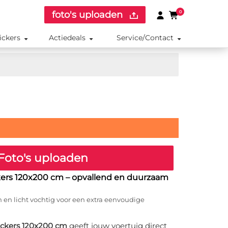
foto's uploaden
0
ickers
Actiedeals
Service/Contact
Foto's uploaden
kers 120x200 cm
– opvallend en duurzaam
 en licht vochtig voor een extra eenvoudige
ickers 120x200 cm
geeft jouw voertuig direct