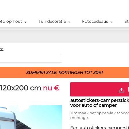
oto op hout
Tuindecoratie
Fotocadeaus
St
cm
SUMMER SALE: KORTINGEN TOT 30%!
 120x200 cm
nu €
autostickers-camperstic
voor auto of camper
Tip: maak het oppervlak schoon
montage.
Een
autostickers-camperst