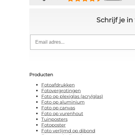
Clai
Schrijf je 
Nee, ik 
Email
Door je aan te melden, ga je a
Producten
Fotoafdrukken
Fotovergrotingen
Foto op plexiglas (acrylglas)
Foto op aluminium
Foto op canvas
Foto op vurenhout
Tuinposters
Fotoposter
Foto verlijmd op dibond