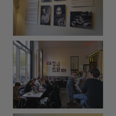
Deurmat
Over ons
Vloermat
Levertijden
Skateboard deck
Inloggen
WhatsApp