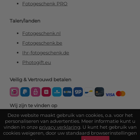
Fotogeschenk PRO
Talen/landen
Fotogeschenk.nl
Fotogeschenk.be
Ihr-fotogeschenk.de
Photogift.eu
Veilig & Vertrouwd betalen
Wij zijn te vinden op
Deze website maakt gebruik van cookies, o.a. voor het
personaliseren van advertenties. Meer informatie kunt u
vinden in onze
privacy verklaring
. U kunt het gebruik van
cookies weigeren, door uw standaard browserinstellingen