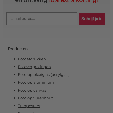
en ontvang
10% extra korting!
Email
Schrijf je in
Producten
Fotoafdrukken
Fotovergrotingen
Foto op plexiglas (acrylglas)
Foto op aluminium
Foto op canvas
Foto op vurenhout
Tuinposters