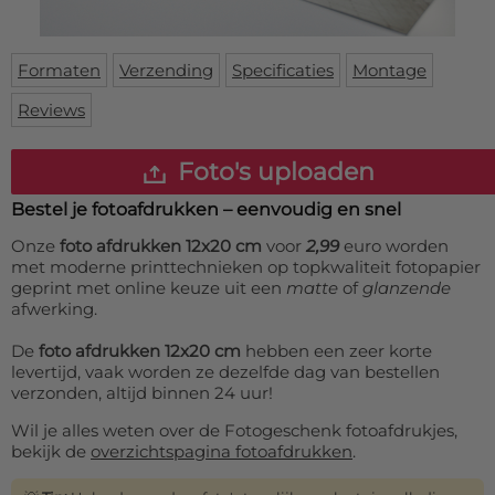
Deurmat
Over ons
Vloermat
Levertijden
Skateboard deck
Formaten
Verzending
Specificaties
Montage
Inloggen
Reviews
WhatsApp
Foto's uploaden
Bestel je fotoafdrukken – eenvoudig en snel
Onze
foto afdrukken 12x20 cm
voor
2,99
euro worden
met moderne printtechnieken op topkwaliteit fotopapier
geprint met online keuze uit een
matte
of
glanzende
afwerking.
De
foto afdrukken 12x20 cm
hebben een zeer korte
levertijd, vaak worden ze dezelfde dag van bestellen
verzonden, altijd binnen 24 uur!
Wil je alles weten over de Fotogeschenk fotoafdrukjes,
bekijk de
overzichtspagina fotoafdrukken
.