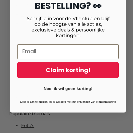
BESTELLING? 👀
Fotovergrotingen
Foto op plexiglas (acrylglas)
Schrijf je in voor de VIP-club en blijf
Foto op aluminium
op de hoogte van alle acties,
exclusieve deals & persoonlijke
Foto op canvas
kortingen.
Foto op vurenhout
Tuinposters
Fotoposter
Claim korting!
Foto verlijmd op dibond
Foto op plexibond
Fineart prints
Nee, ik wil geen korting!
Foto op forex
Door je aan te melden, ga je akkoord met het ontvangen van e-mailmarketing
Populaire thema’s
Foto's