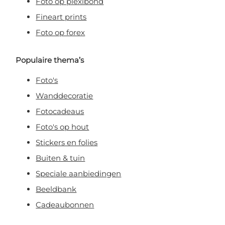
Foto op plexibond
Fineart prints
Foto op forex
Populaire thema’s
Foto's
Wanddecoratie
Fotocadeaus
Foto's op hout
Stickers en folies
Buiten & tuin
Speciale aanbiedingen
Beeldbank
Cadeaubonnen