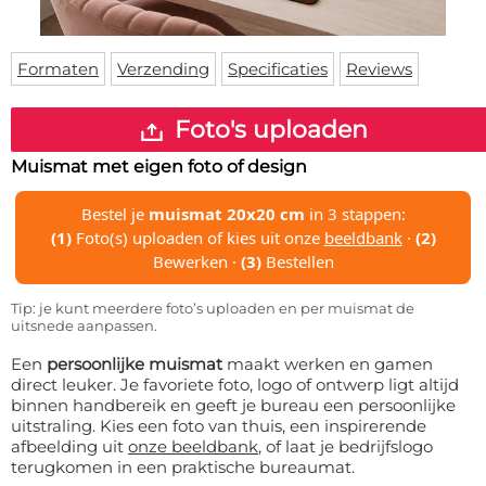
Deurmat
Over ons
Vloermat
Levertijden
Skateboard deck
Formaten
Verzending
Specificaties
Reviews
Inloggen
WhatsApp
Foto's uploaden
Muismat met eigen foto of design
Bestel je
muismat 20x20 cm
in 3 stappen:
(1)
Foto(s) uploaden of kies uit onze
beeldbank
·
(2)
Bewerken ·
(3)
Bestellen
Tip: je kunt meerdere foto’s uploaden en per muismat de
uitsnede aanpassen.
Een
persoonlijke muismat
maakt werken en gamen
direct leuker. Je favoriete foto, logo of ontwerp ligt altijd
binnen handbereik en geeft je bureau een persoonlijke
uitstraling. Kies een foto van thuis, een inspirerende
afbeelding uit
onze beeldbank
, of laat je bedrijfslogo
terugkomen in een praktische bureaumat.