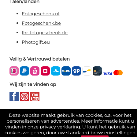
Talen/landen
Fotogeschenk.nl
Fotogeschenk.be
Ihr-fotogeschenk.de
Photogift.eu
Veilig & Vertrouwd betalen
Wij zijn te vinden op
Deze website maakt gebruik van cookies, o.a. voor het
personaliseren van advertenties. Meer informatie kunt u
vinden in onze
privacy verklaring
. U kunt het gebruik van
cookies weigeren, door uw standaard browserinstellingen