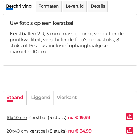
Deurmat
Beschrijving
Formaten
Levertijd
Details
Over ons
Vloermat
Levertijden
Skateboard deck
Uw foto's op een kerstbal
Inloggen
WhatsApp
Kerstballen 2D, 3 mm massief forex, verbluffende
printkwaliteit, verschillende foto's per 4 stuks, 8
stuks of 16 stuks, inclusief ophanghaakjese
diameter 10 cm.
Staand
Liggend
Vierkant
10x40 cm
Kerstbal (4 stuks)
nu € 19,99
20x40 cm
kerstbal (8 stuks)
nu € 34,99