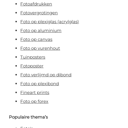
Fotoafdrukken
Fotovergrotingen
Foto op plexiglas (acrylglas)
Foto op aluminium
Foto op canvas
Foto op vurenhout
Tuinposters
Fotoposter
Foto verlijmd op dibond
Foto op plexibond
Fineart prints
Foto op forex
Populaire thema’s