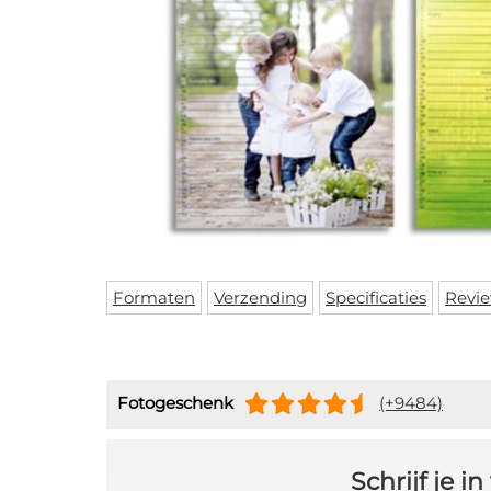
Formaten
Verzending
Specificaties
Revi
Fotogeschenk
(+9484)
Schrijf je 