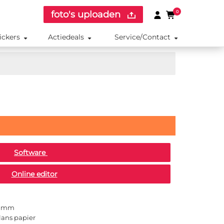
foto's uploaden
0
ickers
Actiedeals
Service/Contact
Software
Online editor
0 mm
lans papier