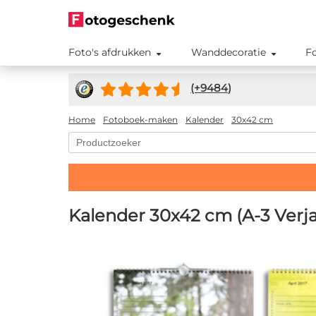
Foto's afdrukken
Wanddecoratie
F
(+
9484
)
Home
Fotoboek-maken
Kalender
30x42 cm
Kalender 30x42 cm (A-3 Verj