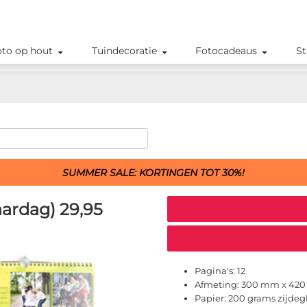
oto op hout
Tuindecoratie
Fotocadeaus
St
SUMMER SALE: KORTINGEN TOT 30%!
aardag)
29,95
Pagina's:
12
Afmeting:
300 mm x 42
Papier:
200 grams zijdeg