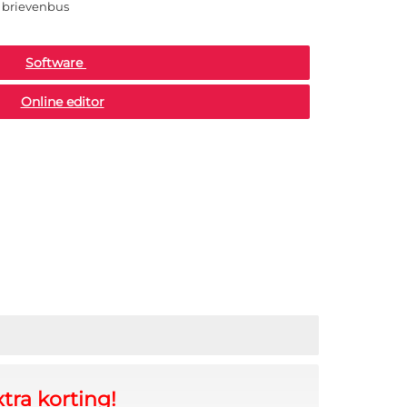
e brievenbus
Software
Online editor
tra korting!