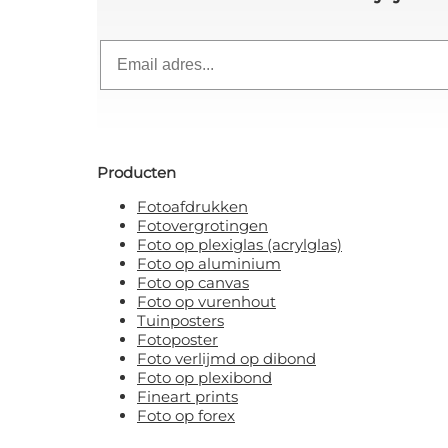
Email
Producten
Fotoafdrukken
Fotovergrotingen
Foto op plexiglas (acrylglas)
Foto op aluminium
Foto op canvas
Foto op vurenhout
Tuinposters
Fotoposter
Foto verlijmd op dibond
Foto op plexibond
Fineart prints
Foto op forex