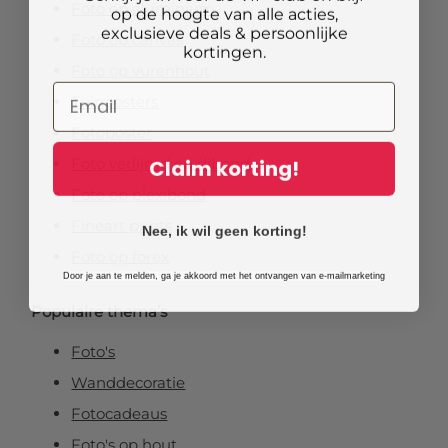
Foto op aluminium
op de hoogte van alle acties,
exclusieve deals & persoonlijke
Foto op canvas
kortingen.
Foto op vurenhout
Tuinposters
Fotoposter
Claim korting!
Foto verlijmd op dibond
Foto op plexibond
Fineart prints
Nee, ik wil geen korting!
Foto op forex
Door je aan te melden, ga je akkoord met het ontvangen van e-mailmarketing
Populaire thema’s
Foto's
Wanddecoratie
Fotocadeaus
Foto's op hout