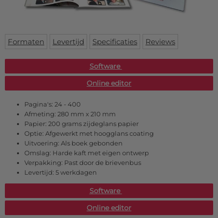
Deurmat
Over ons
Vloermat
Levertijden
Skateboard deck
Inloggen
Formaten
Levertijd
Specificaties
Reviews
WhatsApp
Software
Online editor
Pagina's:
24 - 400
Afmeting:
280 mm x 210 mm
Papier:
200 grams zijdeglans papier
Optie:
Afgewerkt met hoogglans coating
Uitvoering:
Als boek gebonden
Omslag:
Harde kaft met eigen ontwerp
Verpakking:
Past door de brievenbus
Levertijd:
5 werkdagen
Software
Online editor