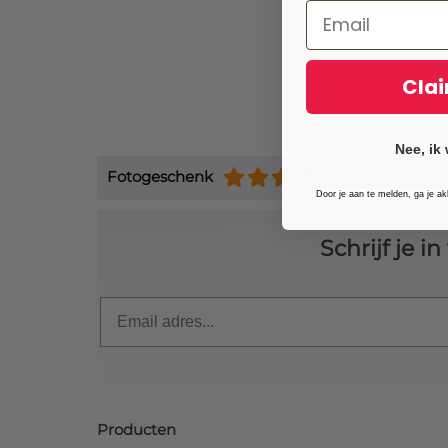
Clai
Nee, ik 
Fotogeschenk
(+9484)
Door je aan te melden, ga je a
Schrijf je 
Email
Producten