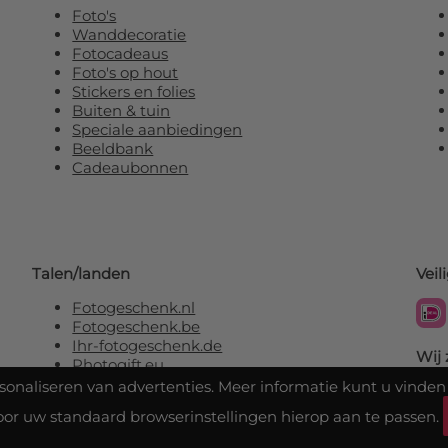
Foto's
Wanddecoratie
Fotocadeaus
Foto's op hout
Stickers en folies
Buiten & tuin
Speciale aanbiedingen
Beeldbank
Cadeaubonnen
Talen/landen
Veil
Fotogeschenk.nl
Fotogeschenk.be
Ihr-fotogeschenk.de
Wij 
Photogift.eu
rsonaliseren van advertenties. Meer informatie kunt u vinden
oor uw standaard browserinstellingen hierop aan te passen.