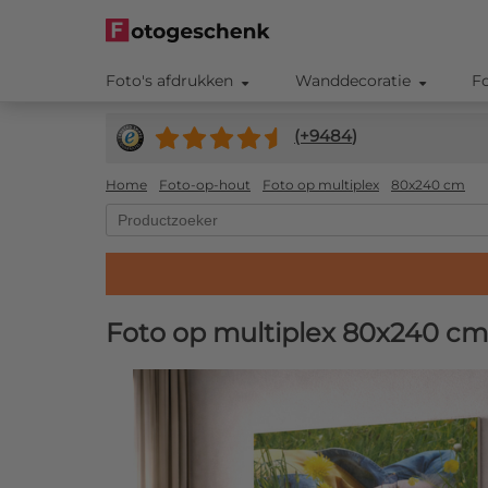
Foto's afdrukken
Wanddecoratie
F
(+
9484
)
Home
Foto-op-hout
Foto op multiplex
80x240 cm
Foto op multiplex 80x240 cm