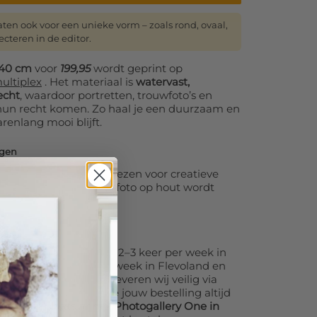
aten ook voor een unieke vorm – zoals rond, ovaal,
ecteren in de editor.
240 cm
voor
199,95
wordt geprint op
ultiplex
. Het materiaal is
watervast,
echt
, waardoor portretten, trouwfoto’s en
t hun recht komen. Zo haal je een duurzaam en
jarenlang mooi blijft.
ngen
 kun je in de editor kiezen voor creatieve
fs een hartvorm – jouw foto op hout wordt
werk.
0×120 cm
bezorgen wij 2–3 keer per week in
dstad, en 1 keer per week in Flevoland en
iten deze gebieden leveren wij veilig via
ers. Daarnaast kun je jouw bestelling altijd
 Fotowerkplaats annex Photogallery One in