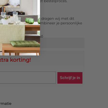
an te vinken tijdens het bestelproces.
et Wereld Natuur Fonds
dragen wij met dit
oenere toekomst. Zo combineer je persoonlijke
rantwoorde keuze.
ale pagina over
foto op hout
.
tra korting!
Schrijf je in
rmatie