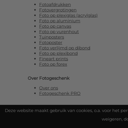
Fotoafdrukken
Fotovergrotingen
Foto op plexiglas (acrylglas)
Foto op aluminium
Foto op canvas
Foto op vurenhout
Tuinposters
Fotoposter
Foto verlijmd op dibond
Foto op plexibond
Fineart prints
Foto op forex
Over Fotogeschenk
Over ons
Fotogeschenk PRO
Deze website maakt gebruik van cookies, o.a. voor het pe
weigeren, d