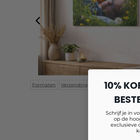
10% KO
Formaten
Verzending
Specificaties
Mont
BESTE
Schrijf je in v
op de hoog
exclusieve 
k