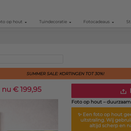
oto op hout
Tuindecoratie
Fotocadeaus
St
SUMMER SALE: KORTINGEN TOT 30%!
nu € 199,95
Foto op hout – duurzaam, 
✨ Een
foto op hout
gee
uitstraling. Wij gebru
altijd scherp en