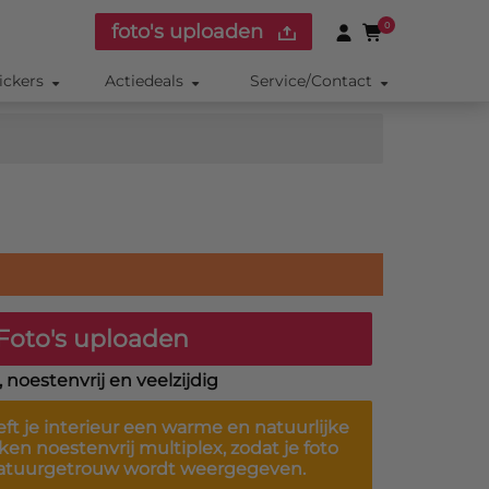
foto's uploaden
0
ickers
Actiedeals
Service/Contact
Foto's uploaden
noestenvrij en veelzijdig
ft je interieur een warme en natuurlijke
iken noestenvrij multiplex, zodat je foto
 natuurgetrouw wordt weergegeven.