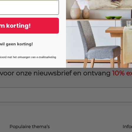
IJsselmuiden
– eenvoudig a
Duurzaamheid
Als
trotse supporter van h
m korting!
product ook bij aan een gr
wanddecoratie met een ve
Meer weten? Bekijk onze centr
wil geen korting!
kkoord met het ontvangen van e-mailmarketing
in voor onze nieuwsbrief en ontvang
10% ex
Populaire thema’s
Info