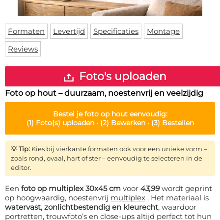
Deurmat
Over ons
Vloermat
Levertijden
Skateboard deck
Formaten
Levertijd
Specificaties
Montage
Inloggen
Reviews
WhatsApp
Foto's uploaden
Foto op hout – duurzaam, noestenvrij en veelzijdig
Bestel je
foto op hout
eenvoudig:
(1)
Foto(s) uploaden ·
(2)
Bewerken ·
(3)
Bestellen
💡
Tip:
Kies bij vierkante formaten ook voor een unieke vorm –
zoals rond, ovaal, hart of ster – eenvoudig te selecteren in de
editor.
Een
foto op multiplex 30x45 cm
voor
43,99
wordt geprint
op hoogwaardig, noestenvrij
multiplex
. Het materiaal is
watervast, zonlichtbestendig en kleurecht
, waardoor
portretten, trouwfoto’s en close-ups altijd perfect tot hun