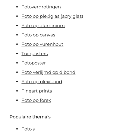
Fotovergrotingen
Claim korting!
Foto op plexiglas (acrylglas)
Foto op aluminium
Foto op canvas
Nee, ik wil geen korting!
Foto op vurenhout
Door je aan te melden, ga je akkoord met het ontvangen van e-mailmarketing
Tuinposters
Fotoposter
Foto verlijmd op dibond
Foto op plexibond
Fineart prints
Foto op forex
Populaire thema’s
Foto's