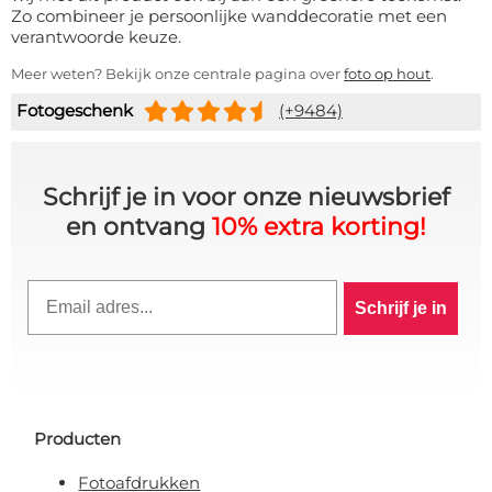
Zo combineer je persoonlijke wanddecoratie met een
verantwoorde keuze.
Meer weten? Bekijk onze centrale pagina over
foto op hout
.
Fotogeschenk
(+9484)
Schrijf je in voor onze nieuwsbrief
en ontvang
10% extra korting!
10% KORTING OP JE
Email
BESTELLING? 👀
Schrijf je in
Schrijf je in voor de VIP-club en blijf
op de hoogte van alle acties,
exclusieve deals & persoonlijke
kortingen.
Producten
Fotoafdrukken