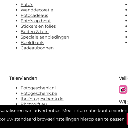
Foto's
Wanddecoratie
Fotocadeaus
Foto's op hout
Stickers en folies
Buiten & tuin
Speciale aanbiedingen
Beeldbank
Cadeaubonnen
Talen/landen
Veil
Fotogeschenk.nl
Fotogeschenk.be
Ihr-fotogeschenk.de
Wij 
Photogift.eu
rsonaliseren van advertenties. Meer informatie kunt u vinden
oor uw standaard browserinstellingen hierop aan te passen.