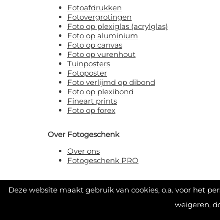
Fotoafdrukken
Fotovergrotingen
Foto op plexiglas (acrylglas)
Foto op aluminium
Foto op canvas
Foto op vurenhout
Tuinposters
Fotoposter
Foto verlijmd op dibond
Foto op plexibond
Fineart prints
Foto op forex
Over Fotogeschenk
Over ons
Fotogeschenk PRO
Deze website maakt gebruik van cookies, o.a. voor het pe
weigeren, d