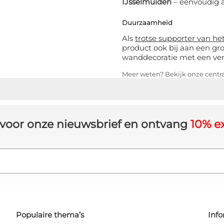
IJsselmuiden
– eenvoudig a
Duurzaamheid
Als
trotse supporter van h
product ook bij aan een gr
wanddecoratie met een ve
Meer weten? Bekijk onze centr
in voor onze nieuwsbrief en ontvang
10% ex
Populaire thema’s
Info