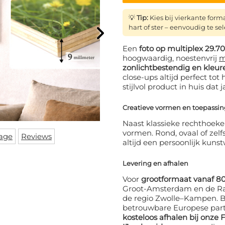
💡
Tip:
Kies bij vierkante form
hart of ster – eenvoudig te sel
Een
foto op multiplex 29.
hoogwaardig, noestenvrij
m
zonlichtbestendig en kleur
close-ups altijd perfect to
stijlvol product in huis dat 
Creatieve vormen en toepassi
Naast klassieke rechthoeken
vormen. Rond, ovaal of zel
age
Reviews
altijd een persoonlijk kunst
Levering en afhalen
Voor
grootformaat vanaf 8
Groot-Amsterdam en de Ran
de regio Zwolle–Kampen. Bu
betrouwbare Europese partn
kosteloos afhalen bij onze