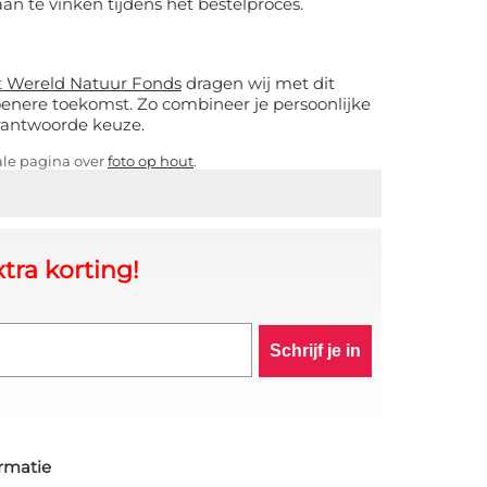
an te vinken tijdens het bestelproces.
et Wereld Natuur Fonds
dragen wij met dit
oenere toekomst. Zo combineer je persoonlijke
rantwoorde keuze.
ale pagina over
foto op hout
.
tra korting!
Schrijf je in
rmatie