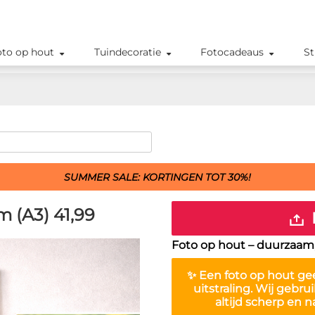
oto op hout
Tuindecoratie
Fotocadeaus
St
SUMMER SALE: KORTINGEN TOT 30%!
m (A3)
41,99
Foto op hout – duurzaam, 
✨ Een
foto op hout
gee
uitstraling. Wij gebru
altijd scherp en