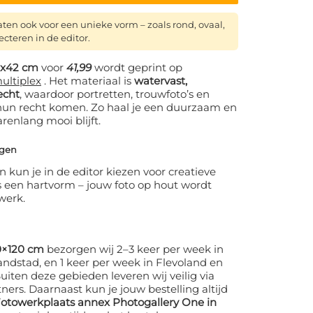
aten ook voor een unieke vorm – zoals rond, ovaal,
ecteren in de editor.
70x42 cm
voor
41,99
wordt geprint op
ultiplex
. Het materiaal is
watervast,
echt
, waardoor portretten, trouwfoto’s en
t hun recht komen. Zo haal je een duurzaam en
jarenlang mooi blijft.
ngen
 kun je in de editor kiezen voor creatieve
fs een hartvorm – jouw foto op hout wordt
werk.
0×120 cm
bezorgen wij 2–3 keer per week in
dstad, en 1 keer per week in Flevoland en
iten deze gebieden leveren wij veilig via
ers. Daarnaast kun je jouw bestelling altijd
 Fotowerkplaats annex Photogallery One in