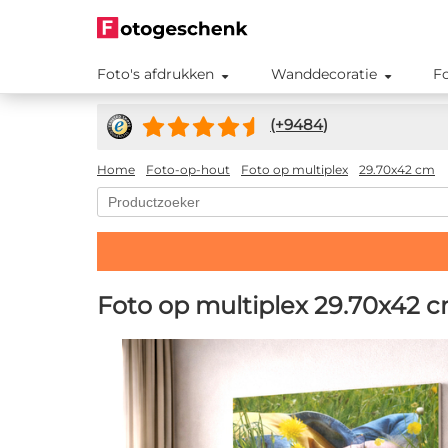
Foto's afdrukken
Wanddecoratie
F
(+
9484
)
Home
Foto-op-hout
Foto op multiplex
29.70x42 cm
Foto op multiplex 29.70x42 c