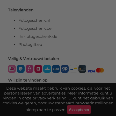
Talen/landen
Fotogeschenk.nl
Fotogeschenk.be
Ihr-fotogeschenk.de
Photogift.eu
Veilig & Vertrouwd betalen
Wij zijn te vinden op
Deze website maakt gebruik van cookies, o.a. voor het
personaliseren van advertenties. Meer informatie kunt u
vinden in onze
privacy verklaring
. U kunt het gebruik van
cookies weigeren, door uw standaard browserinstellingen
hierop aan te passen.
Accepteren