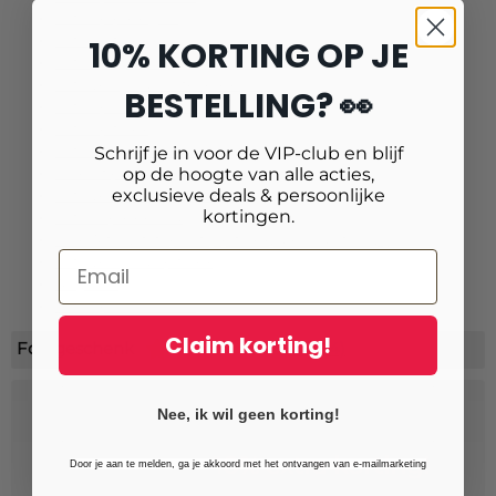
Foto op plexiglas
Foto op forex
10% KORTING OP JE
Foto verlijmd op aluminium
Foto verlijmd achter plexiglas
BESTELLING? 👀
Foto op aluminium (3 mm wit)
Foto op forex
Foto verlijmd op dibond
Schrijf je in voor de VIP-club en blijf
op de hoogte van alle acties,
Fineart print
exclusieve deals & persoonlijke
Foto verlijmd op gatorfoam
kortingen.
Foto in plexibond
Fine Art UV-fotoprint (op forex, dibond of acryl)
Foto verlijmd op forex
Acrylfoto
Foto op aluminium
Claim korting!
Fotogeschenk
(+9484)
Nee, ik wil geen korting!
Schrijf je in voor onze nieuwsbrief
en ontvang
10% extra korting!
Door je aan te melden, ga je akkoord met het ontvangen van e-mailmarketing