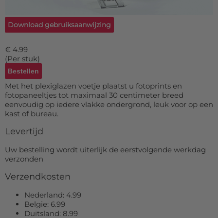
Deurmat
Over ons
Vloermat
Levertijden
Download gebruiksaanwijzing
Skateboard deck
Inloggen
€ 4.99
WhatsApp
(Per stuk)
Met het plexiglazen voetje plaatst u fotoprints en
fotopaneeltjes tot maximaal 30 centimeter breed
eenvoudig op iedere vlakke ondergrond, leuk voor op een
kast of bureau.
Levertijd
Uw bestelling wordt uiterlijk de eerstvolgende werkdag
verzonden
Verzendkosten
Nederland: 4.99
Belgie: 6.99
Duitsland: 8.99