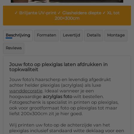
Deurmat
Over ons
Vloermat
✓ Briljante UV-print ✓ Glasheldere diepte ✓ XL tot
Levertijden
Skateboard deck
200×300cm
Inloggen
WhatsApp
Beschrijving
Formaten
Levertijd
Details
Montage
Reviews
Jouw foto op plexiglas laten afdrukken in
topkwaliteit
Jouw foto’s haarscherp en levendig afgedrukt
achter helder plexiglas (acrylglas) als luxe
wanddecoratie
. Ideaal wanneer je een
hoogwaardige
acrylglas foto
wilt bestellen.
Fotogeschenk is specialist in printen op plexiglas,
ook voor grootformaat foto op plexiglas tot maar
liefst 200x300cm zit je hier goed.
Wij printen uw foto op de achterzijde van het
plexiglas inclusief standaard witte deklaag voor een