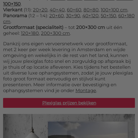
100×150
.
Vierkant
(1:1):
20×20
,
40×40
,
60×60
,
80×80
,
100×100 cm
.
Panorama
(1:2 – 1:4):
20×60
,
30×90
,
40×120
,
50×150
,
60×180
cm
.
Grootformaat (specialiteit)
– tot
200×300 cm
uit één
geheel:
120×180
,
200×300 cm
.
Dankzij ons eigen vervoersnetwerk voor grootformaat,
met 2 keer per week levering in Amsterdam en wijde
omgeving en wekelijks in de rest van het land, kunnen
wij jouw plexiglas foto snel en zorgvuldig op afspraak bij
je thuis of op locatie afleveren. Kies tijdens het bestellen
uit diverse luxe ophangsystemen, zodat je jouw plexiglas
foto groot formaat eenvoudig en stijlvol kunt
presenteren. Meer informatie over bevestiging en
ophangsystemen vind je onder
Montage
.
Plexiglas prijzen bekijken