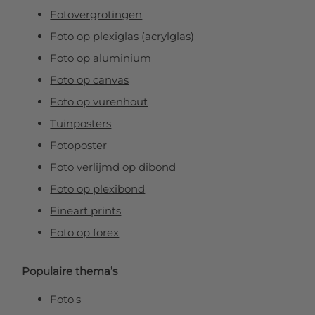
Fotovergrotingen
Foto op plexiglas (acrylglas)
Foto op aluminium
Foto op canvas
Foto op vurenhout
Tuinposters
Fotoposter
Foto verlijmd op dibond
Foto op plexibond
Fineart prints
Foto op forex
Populaire thema’s
Foto's