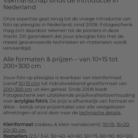
Vakmanschap sinds de introductie in
Nederland
Onze expertise gaat terug tot de vroege introductie van
foto op plexiglas in Nederland, rond 2008. Fotogeschenk
mag zich daardoor rekenen tot de pioniers in deze
markt. Dit garandeert dat jouw plexiglas foto met de
meest geavanceerde technieken en materialen wordt
vervaardigd.
Alle formaten & prijzen – van 10×15 tot
200×300 cm
Jouw foto op plexiglas is leverbaar van kleinformaat
(vanaf
10×15 cm
) tot indrukwekkend grootformaat van
200×300 cm
uit één geheel. Sinds 2008 biedt
Fotogeschenk een uitstekende prijs/kwaliteitsverhouding
voor
acrylglas foto’s
. De prijs is afhankelijk van formaat en
dikte – bekijk onze prijzentabel voor alle veelgekozen
afmetingen of scrol door naar de
technische details
.
Kleinformaat
(cadeau & klein wandaccent):
10×15
,
15×20
,
20×30 cm
.
Bestsellers
(2:3 / 3:4):
30×40
,
40×60
,
50×75
,
60×90
,
80×120
,