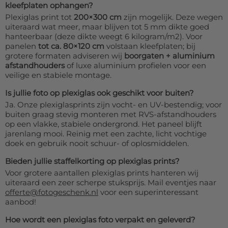
kleefplaten ophangen?
Plexiglas print tot
200×300 cm
zijn mogelijk. Deze wegen
uiteraard wat meer, maar blijven tot 5 mm dikte goed
hanteerbaar (deze dikte weegt 6 kilogram/m2). Voor
panelen
tot ca. 80×120 cm
volstaan kleefplaten; bij
grotere formaten adviseren wij
boorgaten + aluminium
afstandhouders
of luxe aluminium profielen voor een
veilige en stabiele montage.
Is jullie foto op plexiglas ook geschikt voor buiten?
Ja. Onze plexiglasprints zijn vocht- en UV-bestendig; voor
buiten graag stevig monteren met RVS-afstandhouders
op een vlakke, stabiele ondergrond. Het paneel blijft
jarenlang mooi. Reinig met een zachte, licht vochtige
doek en gebruik nooit schuur- of oplosmiddelen.
Bieden jullie staffelkorting op plexiglas prints?
Voor grotere aantallen plexiglas prints hanteren wij
uiteraard een zeer scherpe stuksprijs. Mail eventjes naar
offerte@fotogeschenk.nl
voor een superinteressant
aanbod!
Hoe wordt een plexiglas foto verpakt en geleverd?