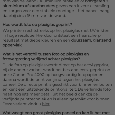
mm van de wand). Aluminium profielen of
boorgaten +
aluminium afstandhouders
geven een luxere uitstraling
en zorgen voor een stabiele montage – het paneel hangt
daarbij circa 15 mm van de wand.
Hoe wordt foto op plexiglas geprint?
We printen rechtstreeks op het plexiglas met UV-inkten
in hoge resolutie. Hierdoor ontstaat een haarscherp
resultaat met diepe kleuren en een
duurzaam, glanzend
oppervlak
.
Wat is het verschil tussen foto op plexiglas en
fotovergroting verlijmd achter plexiglas?
Bij de foto op plexiglas wordt direct op het acryl geprint,
bij de andere variant wordt het bestand eerst geprint op
onze Canon Pro 4000 op hoogwaardig fotopapier en
daarna wordt de print verlijmd tegen het plexiglas
paneel. De directe print is geschikt voor binnen en buiten
en kent een uitstekende printkwaliteit. De verlijmde foto
haalt nog iets meer detail uit het beeld dankzij de
verfijnde printtechniek en is alleen geschikt voor binnen.
Deze variant vindt u
hier
.
Wat weegt een groot plexiglas paneel en kan ik het met