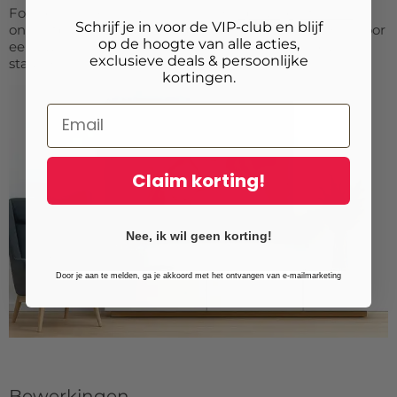
Fotogeschenk levert verschillende
ophangsystemen
:
Schrijf je in voor de VIP-club en blijf
onzichtbare kleefplaten of profielen, afstandhouders voor
op de hoogte van alle acties,
een zwevend effect, of een mini-easel en plexiglas
exclusieve deals & persoonlijke
staander voor kleinere formaten.
kortingen.
Claim korting!
Nee, ik wil geen korting!
Door je aan te melden, ga je akkoord met het ontvangen van e-mailmarketing
Bewerkingen