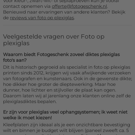
Voor kleur-, zwart-wit- of sepiaproeven kun je vooraf
contact opnemen via
offerte@fotogeschenk.nl
.
Benieuwd naar ervaringen van andere klanten? Bekijk
de
reviews van foto op plexiglas
.
Veelgestelde vragen over Foto op
plexiglas
Waarom biedt Fotogeschenk zoveel diktes plexiglas
foto's aan?
Dit is historisch gegroeid als specialist in foto op plexiglas
printen sinds 2012, krijgen wij vaak afwijkende verzoeken
van fotografen en kunstenaars. Ook in de gewenste dikte;
hoe dikker hoe groter de dieptewerking. Maar hoe
dunner, hoe lichter en stijlvoller de plaat kan ogen.
Daarom laten wij al jarenlang onze klanten online zelf de
plexiglasdiktes bepalen.
Er zijn voor plexiglas veel ophangsystemen; ik weet niet
welke ik moet kiezen!
Kleefplaten zijn ideaal als je een onzichtbare bevestiging
wilt en binnen je budget wilt blijven (paneel zweeft ca. 5