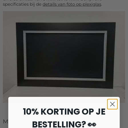
specificaties bij de
details van foto op plexiglas
.
10% KORTING OP JE
Montage
BESTELLING? 👀