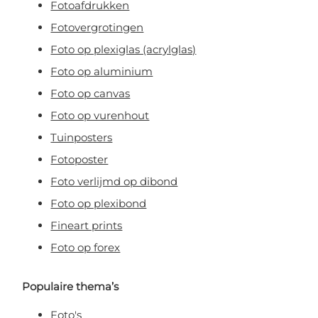
Fotoafdrukken
Fotovergrotingen
Claim korting!
Foto op plexiglas (acrylglas)
Foto op aluminium
Foto op canvas
Nee, ik wil geen korting!
Foto op vurenhout
Door je aan te melden, ga je akkoord met het ontvangen van e-mailmarketing
Tuinposters
Fotoposter
Foto verlijmd op dibond
Foto op plexibond
Fineart prints
Foto op forex
Populaire thema’s
Foto's