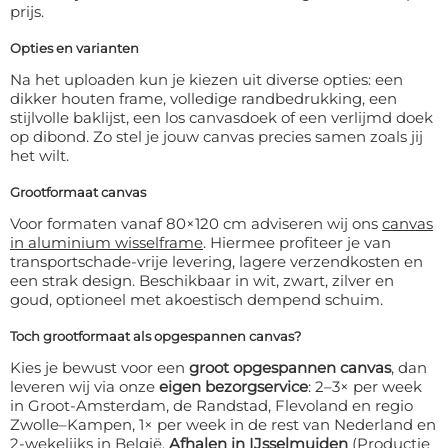
prijs.
Opties en varianten
Na het uploaden kun je kiezen uit diverse opties: een
dikker houten frame, volledige randbedrukking, een
stijlvolle baklijst, een los canvasdoek of een verlijmd doek
op dibond. Zo stel je jouw canvas precies samen zoals jij
het wilt.
Grootformaat canvas
Voor formaten vanaf 80×120 cm adviseren wij ons
canvas
in aluminium wisselframe
. Hiermee profiteer je van
transportschade-vrije levering, lagere verzendkosten en
een strak design. Beschikbaar in wit, zwart, zilver en
goud, optioneel met akoestisch dempend schuim.
Toch grootformaat als opgespannen canvas?
Kies je bewust voor een
groot opgespannen canvas
, dan
leveren wij via onze
eigen bezorgservice
: 2–3× per week
in Groot-Amsterdam, de Randstad, Flevoland en regio
Zwolle–Kampen, 1× per week in de rest van Nederland en
2-wekelijks in België.
Afhalen in IJsselmuiden
(Productie