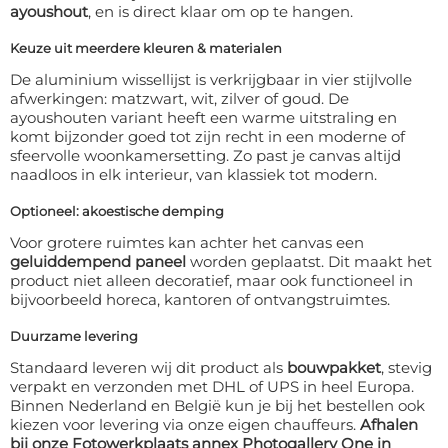
ayoushout
, en is direct klaar om op te hangen.
Keuze uit meerdere kleuren & materialen
De aluminium wissellijst is verkrijgbaar in vier stijlvolle
afwerkingen: matzwart, wit, zilver of goud. De
ayoushouten variant heeft een warme uitstraling en
komt bijzonder goed tot zijn recht in een moderne of
sfeervolle woonkamersetting. Zo past je canvas altijd
naadloos in elk interieur, van klassiek tot modern.
Optioneel: akoestische demping
Voor grotere ruimtes kan achter het canvas een
geluiddempend paneel
worden geplaatst. Dit maakt het
product niet alleen decoratief, maar ook functioneel in
bijvoorbeeld horeca, kantoren of ontvangstruimtes.
Duurzame levering
Standaard leveren wij dit product als
bouwpakket
, stevig
verpakt en verzonden met DHL of UPS in heel Europa.
Binnen Nederland en België kun je bij het bestellen ook
kiezen voor levering via onze eigen chauffeurs.
Afhalen
bij onze Fotowerkplaats annex Photogallery One in