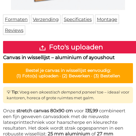
Deurmat
Over ons
Vloermat
Levertijden
Skateboard deck
Formaten
Verzending
Specificaties
Montage
Inloggen
Reviews
WhatsApp
Foto's uploaden
Canvas in wissellijst – aluminium of ayoushout
Bestel je
canvas in wissellijst
eenvoudig:
(1)
Foto(s) uploaden ·
(2)
Bewerken ·
(3)
Bestellen
💡
Tip:
Voeg een
akoestisch dempend paneel
toe – ideaal voor
kantoren, horeca of grote ruimtes met galm.
Onze
stretch canvas 80x90 cm
voor
135,99
combineert
een fijn geweven canvasdoek met de nieuwste
latexprinttechniek voor haarscherpe en kleurechte
resultaten. Het doek wordt strak opgespannen in een
robuuste wissellijst:
25 mm aluminium
of
27 mm