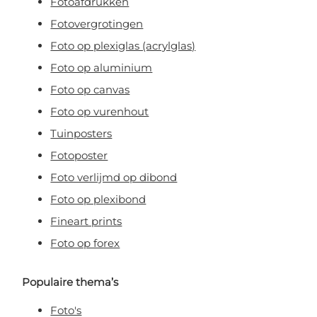
Fotoafdrukken
Fotovergrotingen
Claim korting!
Foto op plexiglas (acrylglas)
Foto op aluminium
Nee, ik wil geen korting!
Foto op canvas
Foto op vurenhout
Door je aan te melden, ga je akkoord met het ontvangen van e-mailmarketing
Tuinposters
Fotoposter
Foto verlijmd op dibond
Foto op plexibond
Fineart prints
Foto op forex
Populaire thema’s
Foto's