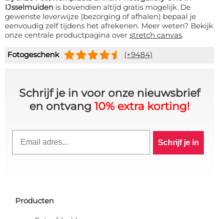
IJsselmuiden
is bovendien altijd gratis mogelijk. De
gewenste leverwijze (bezorging of afhalen) bepaal je
eenvoudig zelf tijdens het afrekenen. Meer weten? Bekijk
onze centrale productpagina over
stretch canvas
.
Fotogeschenk
(+9484)
Schrijf je in voor onze nieuwsbrief
en ontvang
10% extra korting!
10% KORTING OP JE
Email
BESTELLING? 👀
Schrijf je in
Schrijf je in voor de VIP-club en blijf
op de hoogte van alle acties,
exclusieve deals & persoonlijke
kortingen.
Producten