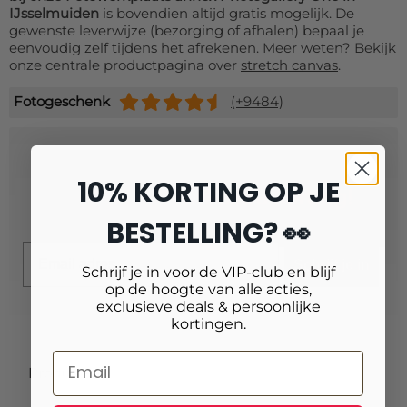
IJsselmuiden
is bovendien altijd gratis mogelijk. De
gewenste leverwijze (bezorging of afhalen) bepaal je
eenvoudig zelf tijdens het afrekenen. Meer weten? Bekijk
onze centrale productpagina over
stretch canvas
.
Fotogeschenk
(+9484)
Schrijf je in voor onze nieuwsbrief
10% KORTING OP JE
en ontvang
10% extra korting!
BESTELLING? 👀
Email
Schrijf je in
Schrijf je in voor de VIP-club en blijf
op de hoogte van alle acties,
exclusieve deals & persoonlijke
kortingen.
Producten