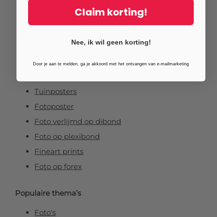
Fotoafdrukken
Claim korting!
Fotovergrotingen
Foto op plexiglas (acrylglas)
Nee, ik wil geen korting!
Foto op aluminium
Foto op canvas
Door je aan te melden, ga je akkoord met het ontvangen van e-mailmarketing
Foto op vurenhout
Tuinposters
Fotoposter
Foto verlijmd op dibond
Foto op plexibond
Fineart prints
Foto op forex
Populaire thema’s
Foto's