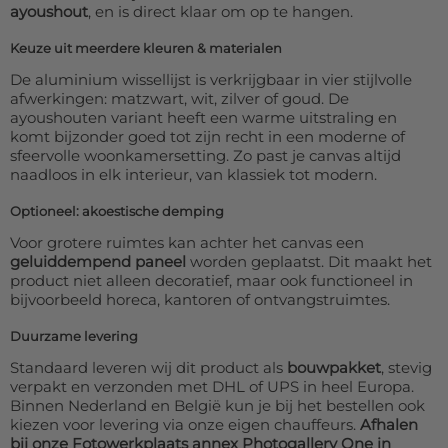
ayoushout
, en is direct klaar om op te hangen.
Keuze uit meerdere kleuren & materialen
De aluminium wissellijst is verkrijgbaar in vier stijlvolle
afwerkingen: matzwart, wit, zilver of goud. De
ayoushouten variant heeft een warme uitstraling en
komt bijzonder goed tot zijn recht in een moderne of
sfeervolle woonkamersetting. Zo past je canvas altijd
naadloos in elk interieur, van klassiek tot modern.
Optioneel: akoestische demping
Voor grotere ruimtes kan achter het canvas een
geluiddempend paneel
worden geplaatst. Dit maakt het
product niet alleen decoratief, maar ook functioneel in
bijvoorbeeld horeca, kantoren of ontvangstruimtes.
Duurzame levering
Standaard leveren wij dit product als
bouwpakket
, stevig
verpakt en verzonden met DHL of UPS in heel Europa.
Binnen Nederland en België kun je bij het bestellen ook
kiezen voor levering via onze eigen chauffeurs.
Afhalen
bij onze Fotowerkplaats annex Photogallery One in