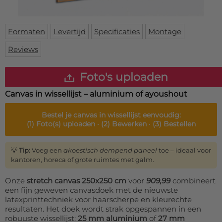
Deurmat
Over ons
Vloermat
Levertijden
Skateboard deck
Formaten
Levertijd
Specificaties
Montage
Inloggen
Reviews
WhatsApp
Foto's uploaden
Canvas in wissellijst – aluminium of ayoushout
Bestel je
canvas in wissellijst
eenvoudig:
(1)
Foto(s) uploaden ·
(2)
Bewerken ·
(3)
Bestellen
💡
Tip:
Voeg een
akoestisch dempend paneel
toe – ideaal voor
kantoren, horeca of grote ruimtes met galm.
Onze
stretch canvas 250x250 cm
voor
909,99
combineert
een fijn geweven canvasdoek met de nieuwste
latexprinttechniek voor haarscherpe en kleurechte
resultaten. Het doek wordt strak opgespannen in een
robuuste wissellijst:
25 mm aluminium
of
27 mm