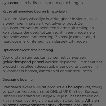
ayoushout
, en is direct klaar om op te hangen.
Keuze uit meerdere kleuren & materialen
De aluminium wissellijst is verkrijgbaar in vier stijlvolle
afwerkingen: matzwart, wit, zilver of goud. De
ayoushouten variant heeft een warme uitstraling en
komt bijzonder goed tot zijn recht in een moderne of
sfeervolle woonkamersetting. Zo past je canvas altijd
naadloos in elk interieur, van klassiek tot modern.
Optioneel: akoestische demping
Voor grotere ruimtes kan achter het canvas een
geluiddempend paneel
worden geplaatst. Dit maakt het
product niet alleen decoratief, maar ook functioneel in
bijvoorbeeld horeca, kantoren of ontvangstruimtes.
Duurzame levering
Standaard leveren wij dit product als
bouwpakket
, stevig
verpakt en verzonden met DHL of UPS in heel Europa.
Binnen Nederland en België kun je bij het bestellen ook
kiezen voor levering via onze eigen chauffeurs.
Afhalen
bij onze Fotowerkplaats annex Photogallery One in