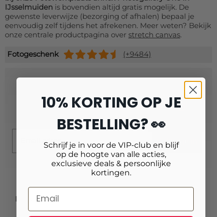
IJsselmuiden
is bovendien altijd gratis mogelijk. De
gewenste leverwijze (bezorging of afhalen) bepaal je
eenvoudig zelf tijdens het afrekenen. Meer weten? Bekijk
onze centrale productpagina over
stretch canvas
.
Fotogeschenk
(+9484)
Schrijf je in voor onze nieuwsbrief
10% KORTING OP JE
en ontvang
10% extra korting!
BESTELLING? 👀
Email
Schrijf je in
Schrijf je in voor de VIP-club en blijf
op de hoogte van alle acties,
exclusieve deals & persoonlijke
kortingen.
Producten