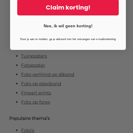
Fotoafdrukken
Claim korting!
Fotovergrotingen
Foto op plexiglas (acrylglas)
Nee, ik wil geen korting!
Foto op aluminium
Foto op canvas
Door je aan te melden, ga je akkoord met het ontvangen van e-mailmarketing
Foto op vurenhout
Tuinposters
Fotoposter
Foto verlijmd op dibond
Foto op plexibond
Fineart prints
Foto op forex
Populaire thema’s
Foto's