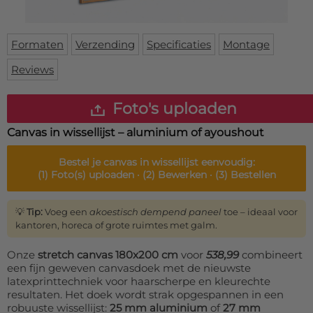
Deurmat
Over ons
Vloermat
Levertijden
Skateboard deck
Formaten
Verzending
Specificaties
Montage
Inloggen
Reviews
WhatsApp
Foto's uploaden
Canvas in wissellijst – aluminium of ayoushout
Bestel je
canvas in wissellijst
eenvoudig:
(1)
Foto(s) uploaden ·
(2)
Bewerken ·
(3)
Bestellen
💡
Tip:
Voeg een
akoestisch dempend paneel
toe – ideaal voor
kantoren, horeca of grote ruimtes met galm.
Onze
stretch canvas 180x200 cm
voor
538,99
combineert
een fijn geweven canvasdoek met de nieuwste
latexprinttechniek voor haarscherpe en kleurechte
resultaten. Het doek wordt strak opgespannen in een
robuuste wissellijst:
25 mm aluminium
of
27 mm