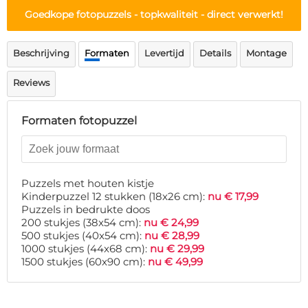
Deurmat
Goedkope fotopuzzels - topkwaliteit - direct verwerkt!
Over ons
Vloermat
Levertijden
Skateboard deck
Inloggen
Beschrijving
Formaten
Levertijd
Details
Montage
WhatsApp
Reviews
Formaten fotopuzzel
Puzzels met houten kistje
Kinderpuzzel 12 stukken (18x26 cm):
nu € 17,99
Puzzels in bedrukte doos
200 stukjes (38x54 cm):
nu € 24,99
500 stukjes (40x54 cm):
nu € 28,99
1000 stukjes (44x68 cm):
nu € 29,99
1500 stukjes (60x90 cm):
nu € 49,99