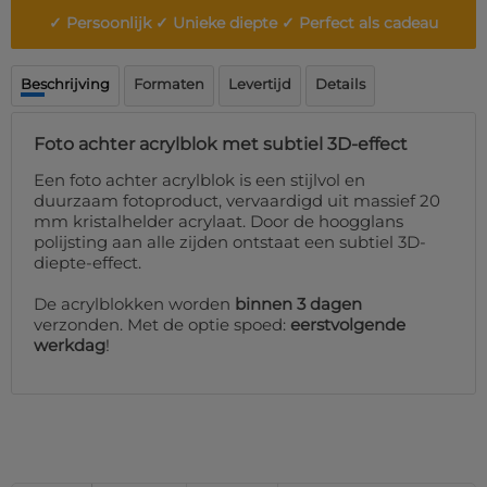
Deurmat
✓ Persoonlijk ✓ Unieke diepte ✓ Perfect als cadeau
Over ons
Vloermat
Levertijden
Skateboard deck
Inloggen
Beschrijving
Formaten
Levertijd
Details
WhatsApp
Foto achter acrylblok met subtiel 3D-effect
Een foto achter acrylblok is een stijlvol en
duurzaam fotoproduct, vervaardigd uit massief 20
mm kristalhelder acrylaat. Door de hoogglans
polijsting aan alle zijden ontstaat een subtiel 3D-
diepte-effect.
De acrylblokken worden
binnen 3 dagen
verzonden. Met de optie spoed:
eerstvolgende
werkdag
!