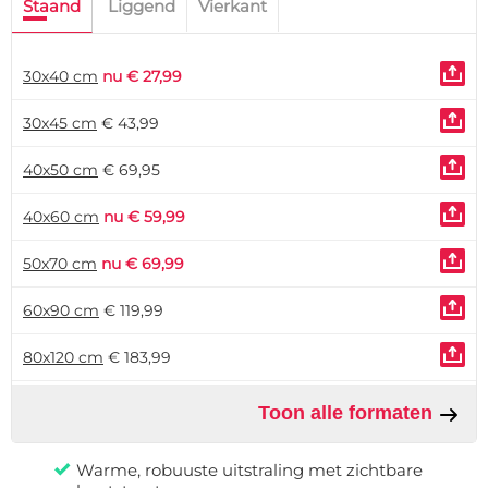
Staand
Liggend
Vierkant
70x70 cm:
€ 103,99
70x100 cm:
€ 139,99
30x40 cm
nu € 27,99
80x80 cm:
nu € 119,99
30x45 cm
€ 43,99
80x120 cm:
€ 183,99
40x50 cm
€ 69,95
90x90 cm:
€ 159,99
40x60 cm
nu € 59,99
90x120 cm:
€ 204,99
50x70 cm
nu € 69,99
100x100 cm:
€ 190,99
60x90 cm
€ 119,99
80x120 cm
€ 183,99
Toon alle formaten
Warme, robuuste uitstraling met zichtbare