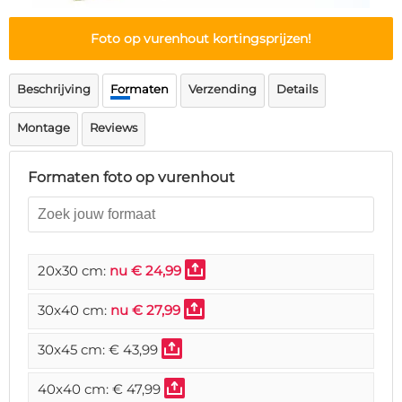
Deurmat
Over ons
Vloermat
Foto op vurenhout kortingsprijzen!
Levertijden
Skateboard deck
Inloggen
Beschrijving
Formaten
Verzending
Details
WhatsApp
Montage
Reviews
Formaten foto op vurenhout
20x30 cm:
nu € 24,99
30x40 cm:
nu € 27,99
30x45 cm:
€ 43,99
40x40 cm:
€ 47,99