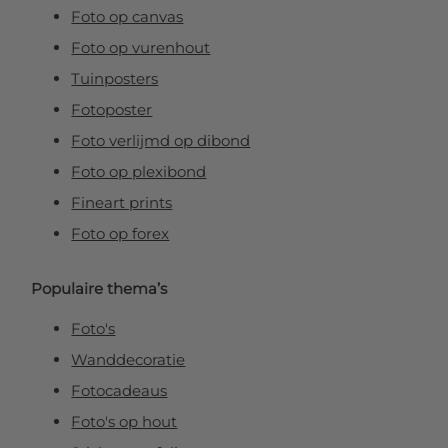
Foto op canvas
Foto op vurenhout
Tuinposters
Fotoposter
Foto verlijmd op dibond
Foto op plexibond
Fineart prints
Foto op forex
Populaire thema’s
Foto's
Wanddecoratie
Fotocadeaus
Foto's op hout