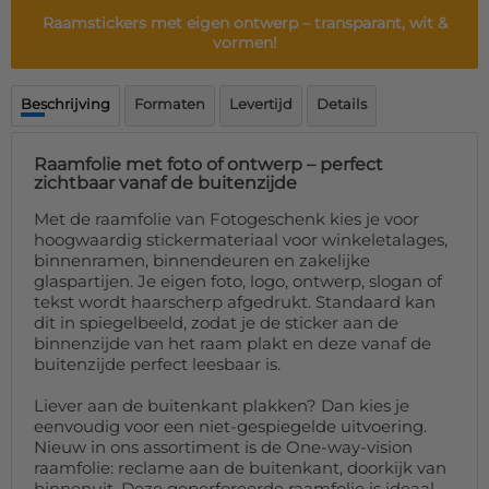
Deurmat
Raamstickers met eigen ontwerp
– transparant, wit &
Over ons
Vloermat
vormen!
Levertijden
Skateboard deck
Inloggen
Beschrijving
Formaten
Levertijd
Details
WhatsApp
Raamfolie met foto of ontwerp – perfect
zichtbaar vanaf de buitenzijde
Met de raamfolie van Fotogeschenk kies je voor
hoogwaardig stickermateriaal voor winkeletalages,
binnenramen, binnendeuren en zakelijke
glaspartijen. Je eigen foto, logo, ontwerp, slogan of
tekst wordt haarscherp afgedrukt. Standaard kan
dit in spiegelbeeld, zodat je de sticker aan de
binnenzijde van het raam plakt en deze vanaf de
buitenzijde perfect leesbaar is.
Liever aan de buitenkant plakken? Dan kies je
eenvoudig voor een niet-gespiegelde uitvoering.
Nieuw in ons assortiment is de One-way-vision
raamfolie: reclame aan de buitenkant, doorkijk van
binnenuit. Deze geperforeerde raamfolie is ideaal