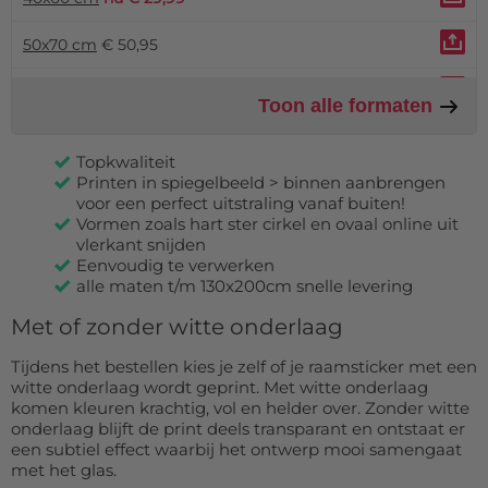
50x70 cm
€ 50,95
50x75 cm
nu € 34,99
Toon alle formaten
60x80 cm
€ 66,95
Topkwaliteit
Printen in spiegelbeeld > binnen aanbrengen
60x90 cm
€ 73,95
voor een perfect uitstraling vanaf buiten!
Vormen zoals hart ster cirkel en ovaal online uit
64x90.50 cm
€ 78,95
vlerkant snijden
Eenvoudig te verwerken
70x100 cm
nu € 79,99
alle maten t/m 130x200cm snelle levering
Met of zonder witte onderlaag
100x150 cm
€ 188,95
Tijdens het bestellen kies je zelf of je raamsticker met een
120x200 cm
€ 296,95
witte onderlaag wordt geprint. Met witte onderlaag
komen kleuren krachtig, vol en helder over. Zonder witte
130x200 cm
€ 320,95
onderlaag blijft de print deels transparant en ontstaat er
een subtiel effect waarbij het ontwerp mooi samengaat
met het glas.